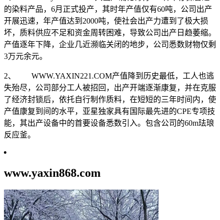
的染料产品，6月正式投产，其时年产值仅有60吨，公司出产
开展迅速，年产值达到2000吨，使社会出产力遭到了极大损
坏，质料供应不足和资金周转困难，导致公司出产日趋萎缩。
产值逐年下降，企业几近濒临关闭的地步，公司悉数财物仅剩
3万元余元。
2、 WWW.YAXIN221.COM产值降到历史最低，工人也逃
失殆尽，公司部分工人被招回，出产开端逐渐康复，并在克服
了经济封锁后，依托自行制作质料，在短短的三年时间内，使
产值康复到间的水平，亚星独家具有国际最先进的CPE专项技
能，其出产设备中的首要设备悉数引入。包含公司的60m珐琅
反应釜。
www.yaxin868.com