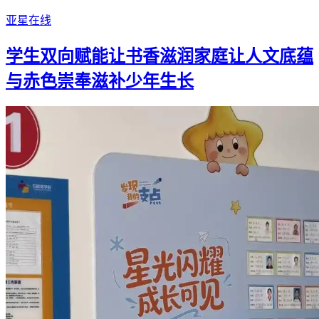
亚星在线
学生双向赋能让书香滋润家庭让人文底蕴
与赤色崇奉滋补少年生长