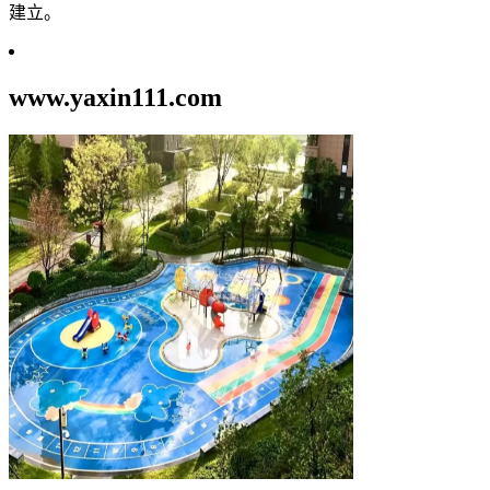
建立。
www.yaxin111.com